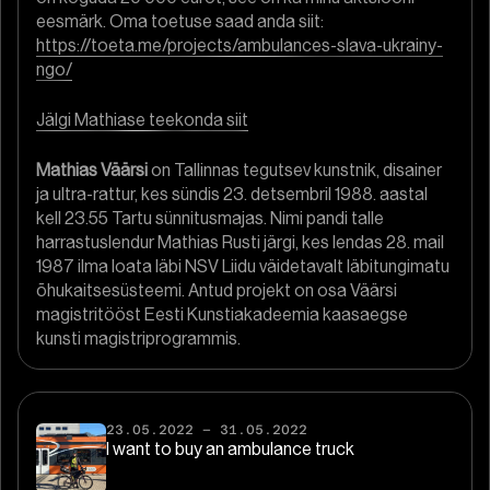
eesmärk. Oma toetuse saad anda siit:
https://toeta.me/projects/ambulances-slava-ukrainy-
ngo/
Jälgi Mathiase teekonda siit
Mathias Väärsi
on Tallinnas tegutsev kunstnik, disainer
ja ultra-rattur, kes sündis 23. detsembril 1988. aastal
kell 23.55 Tartu sünnitusmajas. Nimi pandi talle
harrastuslendur Mathias Rusti järgi, kes lendas 28. mail
1987 ilma loata läbi NSV Liidu väidetavalt läbitungimatu
õhukaitsesüsteemi. Antud projekt on osa Väärsi
magistritööst Eesti Kunstiakadeemia kaasaegse
kunsti magistriprogrammis.
23.05.2022
–
31.05.2022
I want to buy an ambulance truck