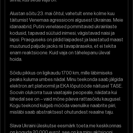
Alustan sõitu 23. mai õhtul, vahetult enne kolme kuu
täitumist Venemaa agressiooni algusest Ukrainas. Meie
idanaabrid, Putini venelased pommitavad ukrainlaste
kodusid, tapavad süütuid inimesi, vägistavad naisi ja
lapsi. Praeguseks on pildid laipadest ja laastatud maast
muutunud paljude jaoks nii tavapäraseks, et ei tekita
enam reaktsioone. Kuid vaja on tähelepanu üleval
hoida.
Sõidu pikkus on ligikaudu 1700 km, mille läbimiseks
peaks kuluma umbes nädal. Minu teekonda saab jälgida
elektron.art platvormil ja EKA lõputööde näitusel TASE.
Soovin olukorra tuua vaatajale peopeale, näidata kui
lähedal see on – vaid mõne päeva rattasõidu kaugusel.
Kogu teekond kulgeb mööda vaenulike naabrite piiri,
misläbi saab abstraktsest ohutundest reaalne taju.
Slava Ukraini üleskutse eesmärk toeta.me keskkonnas
on koguda 20 000 eurot, see on ka minu aktsiooni