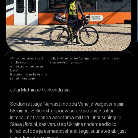
Oma toetuse saad
https://toeta.me/projects/ambulances-
anda siit:
slava-ukrainy-ngo/
eˉlektroni toetavad
Eesti
Kultuuriministeerium
ja Tallinna Linn
Jälgi Mathiase teekonda siit
Sõidan rattaga Narvast mööda Vene ja Valgevene piiri
Ukrainani. Selle mitmepäevase aktsiooniga tahan
inimesi motiveerida annetama mittetulundusühingule
Slava Ukraini, kes varustab Ukraina rindemeedikuid
kiirabiautode ja esmaabivahenditega, suunates abi just
sinna, kus seda vaja on.