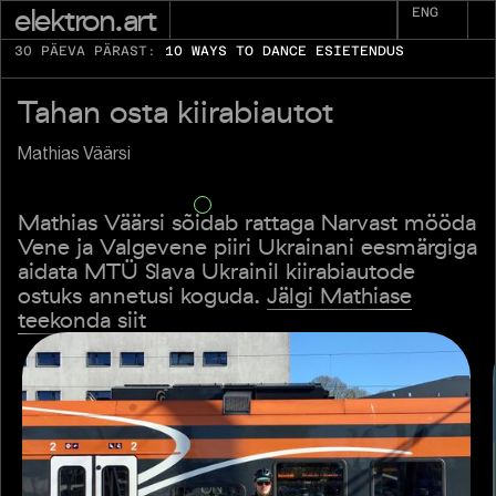
elektron.art
ENG
30 PÄEVA PÄRAST:
10 WAYS TO DANCE ESIETENDUS
Tahan osta kiirabiautot
Mathias Väärsi
Mathias Väärsi sõidab rattaga Narvast mööda
Vene ja Valgevene piiri Ukrainani eesmärgiga
aidata MTÜ Slava Ukrainil kiirabiautode
ostuks annetusi koguda.
Jälgi Mathiase
teekonda siit