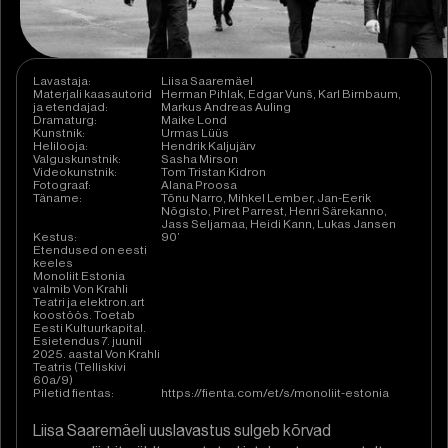
Lavastaja:
Liisa Saaremäel
Materjali kaasautorid
Herman Pihlak, Edgar Vunš, Karl Birnbaum,
ja etendajad:
Markus Andreas Auling
Dramaturg:
Maike Lond
Kunstnik:
Urmas Lüüs
Helilooja:
Hendrik Kaljujärv
Valguskunstnik:
Sasha Mirson
Videokunstnik:
Tom Tristan Kidron
Fotograaf:
Alana Proosa
Täname:
Tõnu Narro, Mihkel Lember, Jan-Eerik
Nõgisto, Piret Parrest, Henri Särekanno,
Jass Seljamaa, Heidi Kann, Lukas Jansen
Kestus:
90’
Etendused on eesti
keeles
Monoliit Estonia
valmib Von Krahli
Teatri ja elektron.art
koostöös. Toetab
Eesti Kultuurkapital.
Esietendus 7. juunil
2025. aastal Von Krahli
Teatris (Telliskivi
60a/9)
Piletid fientas:
https://fienta.com/et/s/monoliit-estonia
Liisa Saaremäeli uuslavastus sulgeb kõrvad