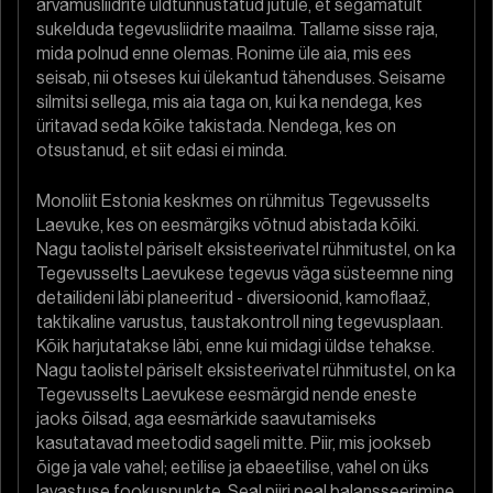
arvamusliidrite üldtunnustatud jutule, et segamatult
sukelduda tegevusliidrite maailma. Tallame sisse raja,
mida polnud enne olemas. Ronime üle aia, mis ees
seisab, nii otseses kui ülekantud tähenduses. Seisame
silmitsi sellega, mis aia taga on, kui ka nendega, kes
üritavad seda kõike takistada. Nendega, kes on
otsustanud, et siit edasi ei minda.
Monoliit Estonia keskmes on rühmitus Tegevusselts
Laevuke, kes on eesmärgiks võtnud abistada kõiki.
Nagu taolistel päriselt eksisteerivatel rühmitustel, on ka
Tegevusselts Laevukese tegevus väga süsteemne ning
detailideni läbi planeeritud - diversioonid, kamoflaaž,
taktikaline varustus, taustakontroll ning tegevusplaan.
Kõik harjutatakse läbi, enne kui midagi üldse tehakse.
Nagu taolistel päriselt eksisteerivatel rühmitustel, on ka
Tegevusselts Laevukese eesmärgid nende eneste
jaoks õilsad, aga eesmärkide saavutamiseks
kasutatavad meetodid sageli mitte. Piir, mis jookseb
õige ja vale vahel; eetilise ja ebaeetilise, vahel on üks
lavastuse fookuspunkte. Seal piiri peal balansseerimine