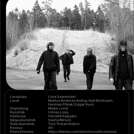
Lavastaja:
Liisa Saaremäel
Laval:
Markus Andreas Auling, Karl Birnbaum,
Herman Pihlak, Edgar Vunš
Dramaturg:
Maike Lond
Kunstnik:
Urmas Lüüs
Helilooja:
Hendrik Kaljujärv
Valguskunstnik:
Sasha Mirson
Videokunstnik:
Tom Tristan Kidron
Kestus:
90’
Piletid fientas:
https://fienta.com/et/s/monoliit-estonia