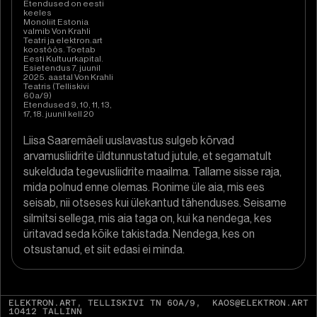
Etendused on eesti
keeles
Monoliit Estonia
valmib Von Krahli
Teatri ja elektron.art
koostöös. Toetab
Eesti Kultuurkapital.
Esietendus 7. juunil
2025. aastal Von Krahli
Teatris (Telliskivi
60a/9)
Etendused 9, 10, 11, 13,
17, 18. juunil kell 20
Liisa Saaremäeli uuslavastus sulgeb kõrvad
arvamusliidrite üldtunnustatud jutule, et segamatult
sukelduda tegevusliidrite maailma. Tallame sisse raja,
mida polnud enne olemas. Ronime üle aia, mis ees
seisab, nii otseses kui ülekantud tähenduses. Seisame
silmitsi sellega, mis aia taga on, kui ka nendega, kes
üritavad seda kõike takistada. Nendega, kes on
otsustanud, et siit edasi ei minda.
ELEKTRON.ART, TELLISKIVI TN 60A/9,
KAOS@ELEKTRON.ART
10412 TALLINN