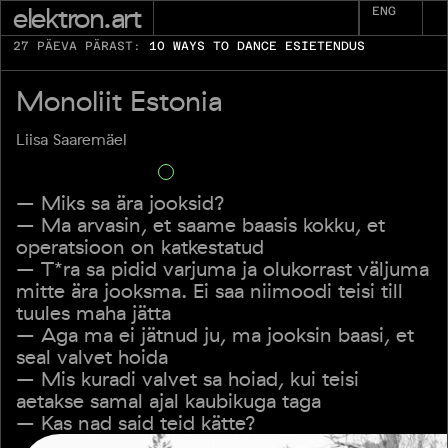
elektron.art
ENG
27 PÄEVA PÄRAST:
10 WAYS TO DANCE ESIETENDUS
Monoliit Estonia
Liisa Saaremäel
– Miks sa ära jooksid?
– Ma arvasin, et saame baasis kokku, et
operatsioon on katkestatud
– T*ra sa pidid varjuma ja olukorrast väljuma
mitte ära jooksma. Ei saa niimoodi teisi till
tuules maha jätta
– Aga ma ei jätnud ju, ma jooksin baasi, et
seal valvet hoida
– Mis kuradi valvet sa hoiad, kui teisi
aetakse samal ajal kaubikuga taga
– Kas nad said teid kätte?