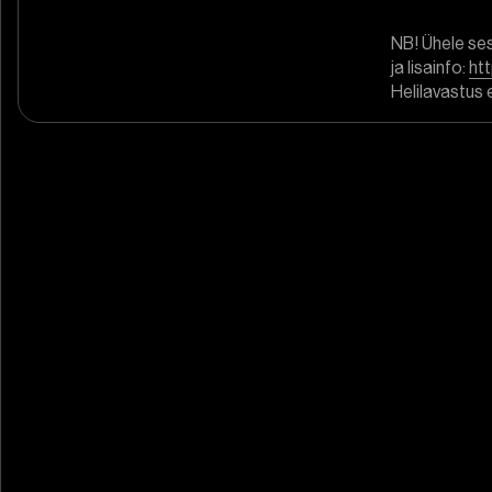
NB! Ühele ses
ja lisainfo:
ht
Helilavastus