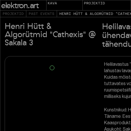
elektron.art
KAVA
PROJEKTID
PROJEKTID
PAST EVENTS
HENRI HÜTT & ALGORÜTMID "CATHE
Henri Hütt &
Helilava
Algorütmid "Cathexis" @
ühendav
Sakala 3
tähendu
Helilavastus 
lahustav lava
Kuidas mõist
tuttavates v
ruumispetsiif
milliseks ku
Kunstnikud: H
Täname: Eesti
Kaasprodukts
Asukoht: Sak