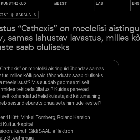
KUNSTNIKUD
MEIST
LAB
ENG
XIS" @ SAKALA 3
stus “Cathexis” on meelelisi aistingu
, samas lahustav lavastus, milles kõ
ste saab oluliseks
“Cathexis” on meelelisi aistinguid ühendav, samas
stus, milles kõik peale tähenduste saab oluliseks.
a meelelisust? Mis suudab geomeetriliselt
ormides tekitada üllatusi? Kuidas panevad
iliselt kohandatud helid külastajaid käituma ning
juneb seisund ebaratsionaalsete hirmude keskel?
enri Hütt, Mihkel Tomberg, Roland Karslon
 Kultuurkapital
ioon: Kanuti Gildi SAAL, eˉlektron
ala 3 teatrimaja