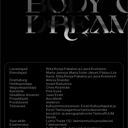
Lavastajad:
Rūta Ronja Pakalne ja Laura Kvelstein
Etendajad:
Marta Jamsja, Maria Solei Järvet, Pääsu-Liis
Kens, Rūta Ronja Pakalne ja Laura Kvelstein
Dramaturg:
Alissa Šnaider
Helikujundaja:
Israel Bañuelos
Valguskujundaja:
Chris Kirsimäe
Kunstnik:
Pire Sova
Graafiline disainer:
Jaan Evart
Projektijuht:
Anu Almik
Produtsent:
elektron
Toetavad:
kultuuriministeerium, Eesti Kultuurkapital ja
Eesti Tantsuagentuur tantsukunstnike
koostöö- ja arenguplatvormi TantsuRUUM
kaudu.
Suur aitäh:
Lumo Trade OÜ, Valmiermuiža pruulikoda
Esietendus:
7.detsembril,