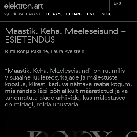
elektron.art
ENG
29 PÄEVA PÄRAST:
10 WAYS TO DANCE ESIETENDUS
Maastik. Keha. Meeleseisund -
ESIETENDUS
Rūta Ronja Pakalne, Laura Kvelstein
“Maastik. Keha. Meeleseisund” on ruumilis-
visuaalne luuleteos, kajade ja mälestuste
kooslus, kiiresti kaduva nähtava teabe kogum,
mis rändab läbi põhjalikult määratletud ja ka
tundmatute alade arhiivide, kus mälestused
on midagi, mida unustada.