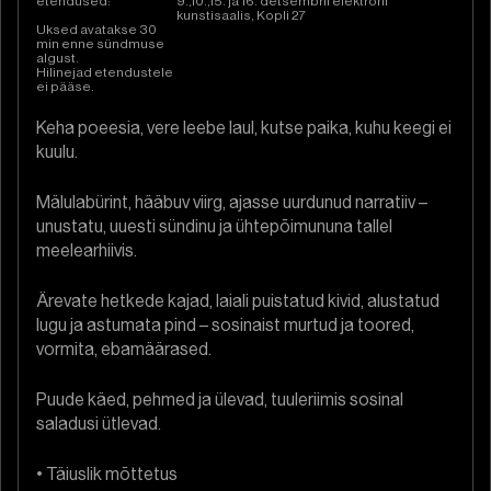
etendused:
9.,10.,15. ja 16. detsembril elektroni
kunstisaalis, Kopli 27
Uksed avatakse 30
min enne sündmuse
algust.
Hilinejad etendustele
ei pääse.
Keha poeesia, vere leebe laul, kutse paika, kuhu keegi ei
kuulu.
Mälulabürint, hääbuv viirg, ajasse uurdunud narratiiv –
unustatu, uuesti sündinu ja ühtepõimununa tallel
meelearhiivis.
Ärevate hetkede kajad, laiali puistatud kivid, alustatud
lugu ja astumata pind – sosinaist murtud ja toored,
vormita, ebamäärased.
Puude käed, pehmed ja ülevad, tuuleriimis sosinal
saladusi ütlevad.
• Täiuslik mõttetus