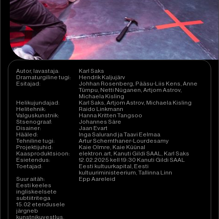
Autor, lavastaja:
Karl Saks
Dramaturgiline tugi:
Hendrik Kaljujärv
Esitajad:
Johhan Rosenberg, Pääsu-Liis Kens, Anne
Türnpu, Netti Nüganen, Artjom Astrov,
Michaela Kisling
Helikujundajad:
Karl Saks, Artjom Astrov, Michaela Kisling
Helitehnik:
Raido Linkmann
Valguskunstnik:
Hanna Kritten Tangsoo
Stsenograaf:
Johannes Säre
Disainer:
Jaan Evart
Hääled:
Inga Salurand ja Taavi Eelmaa
Tehniline tugi:
Artur Schernthaner-Lourdesamy
Projektijuhid:
Kaie Olmre, Kaie Küünal
Kaasproduktsioon:
elektron.art, Kanuti Gildi SAAL, Karl Saks
Esietendus:
12.02.2025 kell 19:30 Kanuti Gildi SAAL
Toetajad:
Eesti kultuurkapital, Eesti
kultuuriministeerium, Tallinna Linn
Suur aitäh:
Epp Aareleid
Eesti keeles
ingliskeelsete
subtiitritega
15.02 etendusele
järgneb
kunstnikuvestlus,