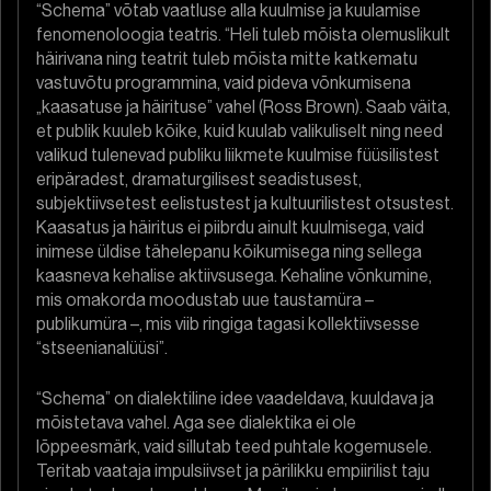
“Schema” võtab vaatluse alla kuulmise ja kuulamise
fenomenoloogia teatris. “Heli tuleb mõista olemuslikult
häirivana ning teatrit tuleb mõista mitte katkematu
vastuvõtu programmina, vaid pideva võnkumisena
„kaasatuse ja häirituse” vahel (Ross Brown). Saab väita,
et publik kuuleb kõike, kuid kuulab valikuliselt ning need
valikud tulenevad publiku liikmete kuulmise füüsilistest
eripäradest, dramaturgilisest seadistusest,
subjektiivsetest eelistustest ja kultuurilistest otsustest.
Kaasatus ja häiritus ei piibrdu ainult kuulmisega, vaid
inimese üldise tähelepanu kõikumisega ning sellega
kaasneva kehalise aktiivsusega. Kehaline võnkumine,
mis omakorda moodustab uue taustamüra –
publikumüra –, mis viib ringiga tagasi kollektiivsesse
“stseenianalüüsi”.
“Schema” on dialektiline idee vaadeldava, kuuldava ja
mõistetava vahel. Aga see dialektika ei ole
lõppeesmärk, vaid sillutab teed puhtale kogemusele.
Teritab vaataja impulsiivset ja pärilikku empiirilist taju