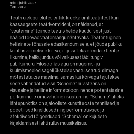
mida juhib Jaak
Tomberg.
Teatri ajalugu, alates antiik-kreeka amfiteatritest kuni
kaasaegsete teatrivormideni, on näidanud, et
“vaatamine” toimub teatris helide kaudu, sest just
hääled teevad vaatemängu nähtavaks. Teater tugineb
helilainete tõhusale edasikandumisele, et jõuda publiku
kujutlusvõimelisse kõrva, olgu selleks etendaja hääl ja
liikumine, helikujundus või vaikusest läbi tungiv
publikumüra. Filosoofias aga on nägemis- ja
kuulmismeeled sageli üksteise vastu seatud: silmaga
mõtestatakse maailma, samas kui kõrvaga tajutakse
seda vähendatud viisil. “Schema” huvisfääris on
visuaalne ja heliline informatsioon, nende potentsiaalne
põrkumine ja omavaheline rikastamine. “Schema” üheks
lähtepunktiks on ajalooliste kunstiteoste tehnilised ja
poeetilised kirjeldused ning performatiivsed ja
afektiivsed tõlgendused. “Schema” on kujutiste
kirjeldamisest lahti rulluv muusikalisus.