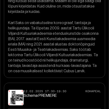
ning kutsub seda usaldama. Maailm ei ole ega saagi olla
lõpuni kirjeldatav. Kuid oluline on, mida otsustatakse
kirjeldada ja kuidas.
Karl Saks on vabakutseline koreograaf, tantsija ja
helikujundaja. Ta lõpetas 2009. aastal Tartu Ülikooli
Viljandi Kultuuriakadeemia etenduskunstide osakonna
(BA), 2017. aastal Eesti Kunstiakadeemia uusmeedia
eriala (MA) ning 2021. aastal alustas doktoriõpinguid
Eesti Muusika- ja Teatriakadeemias. Saks töötab
lektorina Tartu Ülikooli Viljandi Kultuuriakadeemias. Ta
on teinud koostööd nii helikujundaja, dramaturgi,
tantsija, lavastaja assistendi kui kaas-lavastajana. Ta
on osa muusikalisest kollektiivist Cubus Larvik.
12.02.2025 17:30-19:30
KOHAPEAL
Schema PREMIERE