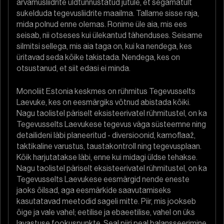
arvamusliidrite üldtunnustatud jutule, et segamatult
sukelduda tegevusliidrite maailma. Tallame sisse raja,
mida polnud enne olemas. Ronime üle aia, mis ees
seisab, nii otseses kui ülekantud tähenduses. Seisame
silmitsi sellega, mis aia taga on, kui ka nendega, kes
üritavad seda kõike takistada. Nendega, kes on
otsustanud, et siit edasi ei minda.
Monoliit Estonia keskmes on rühmitus Tegevusselts
Laevuke, kes on eesmärgiks võtnud abistada kõiki.
Nagu taolistel päriselt eksisteerivatel rühmitustel, on ka
Tegevusselts Laevukese tegevus väga süsteemne ning
detailideni läbi planeeritud - diversioonid, kamoflaaž,
taktikaline varustus, taustakontroll ning tegevusplaan.
Kõik harjutatakse läbi, enne kui midagi üldse tehakse.
Nagu taolistel päriselt eksisteerivatel rühmitustel, on ka
Tegevusselts Laevukese eesmärgid nende eneste
jaoks õilsad, aga eesmärkide saavutamiseks
kasutatavad meetodid sageli mitte. Piir, mis jookseb
õige ja vale vahel; eetilise ja ebaeetilise, vahel on üks
lavastuse fookuspunkte. Seal piiri peal balansseerimine