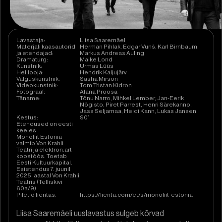
Lavastaja:
Liisa Saaremäel
Materjali kaasautorid
Herman Pihlak, Edgar Vunš, Karl Birnbaum,
ja etendajad:
Markus Andreas Auling
Dramaturg:
Maike Lond
Kunstnik:
Urmas Lüüs
Helilooja:
Hendrik Kaljujärv
Valguskunstnik:
Sasha Mirson
Videokunstnik:
Tom Tristan Kidron
Fotograaf:
Alana Proosa
Täname:
Tõnu Narro, Mihkel Lember, Jan-Eerik
Nõgisto, Piret Parrest, Henri Särekanno,
Jass Seljamaa, Heidi Kann, Lukas Jansen
Kestus:
90’
Etendused on eesti
keeles
Monoliit Estonia
valmib Von Krahli
Teatri ja elektron.art
koostöös. Toetab
Eesti Kultuurkapital.
Esietendus 7. juunil
2025. aastal Von Krahli
Teatris (Telliskivi
60a/9)
Piletid fientas:
https://fienta.com/et/s/monoliit-estonia
Liisa Saaremäeli uuslavastus sulgeb kõrvad